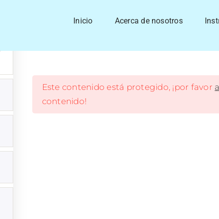
Chamanismo Energético Básico
Inicio
Acerca de nosotros
Inst
Este contenido está protegido, ¡por favor
co
cursos
contenido!