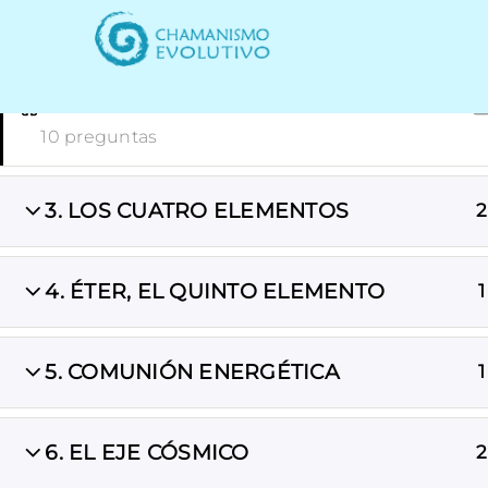
Saltar
2. LIMPIEZA ENERGÉTICA
al
contenido
LIMPIEZA ENERGÉTICA
10 preguntas
3. LOS CUATRO ELEMENTOS
2
Inicio
Curso de Chamanismo Energéti
4. ÉTER, EL QUINTO ELEMENTO
1
5. COMUNIÓN ENERGÉTICA
1
6. EL EJE CÓSMICO
2